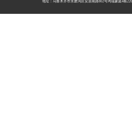
地址：乌鲁木齐市水磨沟区安居南路802号鸿瑞豪庭4栋2207